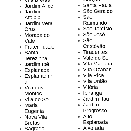
Vila Bretas
Santa Paula
Jardim Alice
São Geraldo
Jardim
São
Atalaia
Raimundo
Jardim Vera
São Tarcísio
Cruz
São José
Morada do
São
Vale
Cristóvão
Fraternidade
Tiradentes
Santa
Vale do Sol
Terezinha
Vila Mariana
Jardim Ipê
Vila Ozanan
Esplanada
Vila Rica
Esplanadinh
Vila União
a
Vitória
Vila dos
Ipiranga
Montes
Jardim Itaú
Vila do Sol
Jardim
Maria
Progresso
Eugênia
Alto
Nova Vila
Esplanada
Bretas
Alvorada
Sagrada