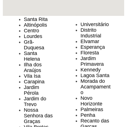
Santa Rita
Universitário
Altinópolis
Distrito
Centro
Industrial
Lourdes
Elvamar
Grã-
Esperança
Duquesa
Floresta
Santa
Jardim
Helena
Primavera
Ilha dos
Kennedy
Araújos
Lagoa Santa
Vila Isa
Morada do
Carapina
Acampament
Jardim
o
Pérola
Novo
Jardim do
Horizonte
Trevo
Palmeiras
Nossa
Penha
Senhora das
Recanto das
Graças
Garças