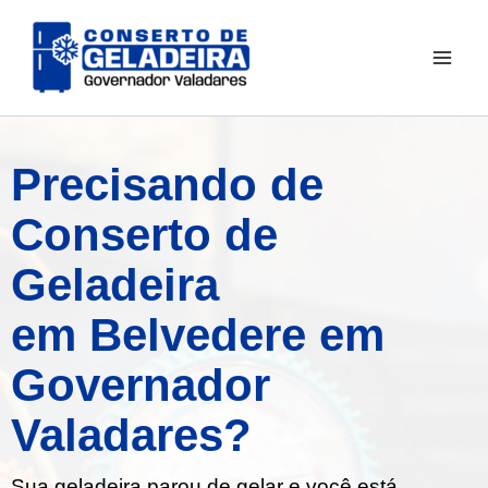
Ir
para
o
conteúdo
Precisando de
Conserto de
Geladeira
em Belvedere em
Governador
Valadares?
Sua geladeira parou de gelar e você está