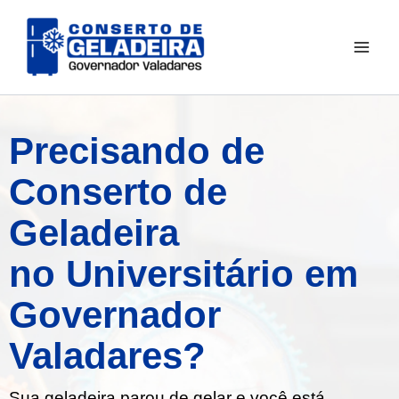
Ir
para
o
conteúdo
Precisando de
Conserto de
Geladeira
no Universitário em
Governador
Valadares?
Sua geladeira parou de gelar e você está