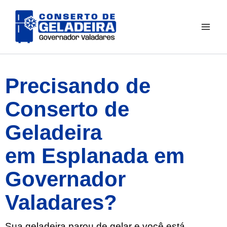
Ir
para
o
conteúdo
Precisando de
Conserto de
Geladeira
em Esplanada em
Governador
Valadares?
Sua geladeira parou de gelar e você está