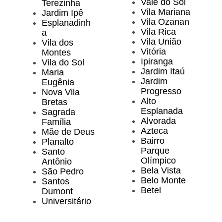
Vale do Sol
Terezinha
Vila Mariana
Jardim Ipê
Vila Ozanan
Esplanadinh
Vila Rica
a
Vila União
Vila dos
Vitória
Montes
Ipiranga
Vila do Sol
Jardim Itaú
Maria
Jardim
Eugênia
Progresso
Nova Vila
Alto
Bretas
Esplanada
Sagrada
Alvorada
Família
Azteca
Mãe de Deus
Bairro
Planalto
Parque
Santo
Olímpico
Antônio
Bela Vista
São Pedro
Belo Monte
Santos
Betel
Dumont
Universitário