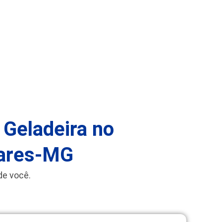
 Geladeira no
dares-MG
de você.