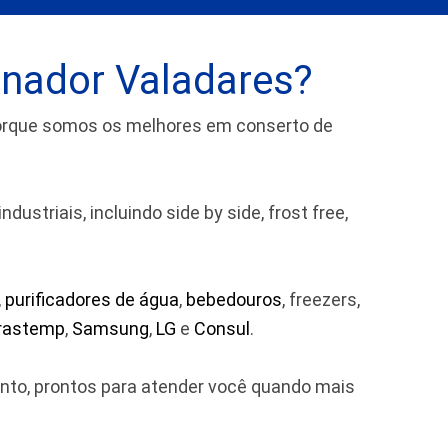
rnador Valadares?
porque somos os melhores em conserto de
striais, incluindo side by side, frost free,
,
purificadores de água
,
bebedouros
, freezers,
rastemp
,
Samsung
,
LG
e
Consul
.
ento, prontos para atender você quando mais