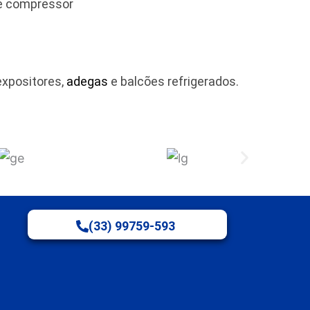
 e compressor
expositores,
adegas
e balcões refrigerados.
(33) 99759-593