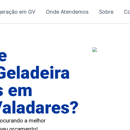
geração em GV
Onde Atendemos
Sobre
Co
e
Geladeira
s em
aladares?
procurando a melhor
e seu orçamento!