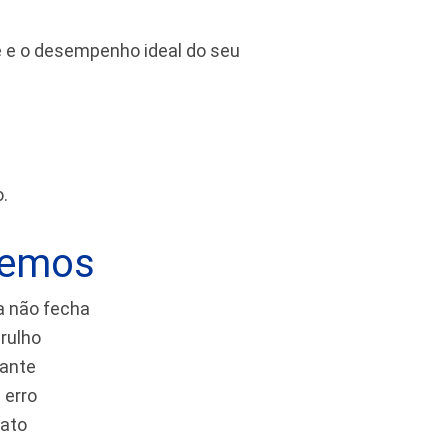
de e o desempenho ideal do seu
.
vemos
a não fecha
rulho
tante
 erro
tato