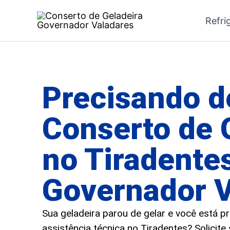
Ir
Refri
para
o
conteúdo
Precisando d
Conserto de 
no Tiradente
Governador V
Sua geladeira parou de gelar e você está 
assistência técnica no Tiradentes? Solicit