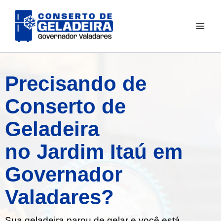
Ir
para
o
conteúdo
Precisando de
Conserto de
Geladeira
no Jardim Itaú em
Governador
Valadares?
Sua geladeira parou de gelar e você está